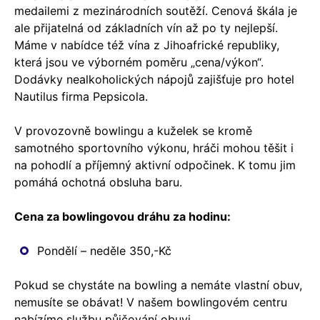
medailemi z mezinárodních soutěží. Cenová škála je
ale přijatelná od základních vín až po ty nejlepší.
Máme v nabídce též vína z Jihoafrické republiky,
která jsou ve výborném poměru „cena/výkon“.
Dodávky nealkoholických nápojů zajišťuje pro hotel
Nautilus firma Pepsicola.
V provozovně bowlingu a kuželek se kromě
samotného sportovního výkonu, hráči mohou těšit i
na pohodlí a příjemný aktivní odpočinek. K tomu jim
pomáhá ochotná obsluha baru.
Cena za bowlingovou dráhu za hodinu:
Pondělí – neděle 350,-Kč
Pokud se chystáte na bowling a nemáte vlastní obuv,
nemusíte se obávat! V našem bowlingovém centru
nabízíme službu půjčování obuvi.