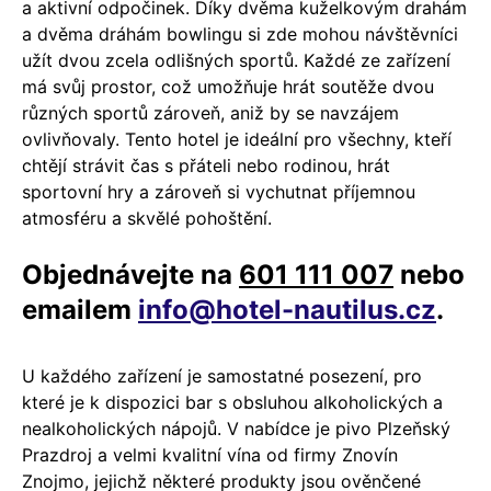
a aktivní odpočinek. Díky dvěma kuželkovým drahám
a dvěma dráhám bowlingu si zde mohou návštěvníci
užít dvou zcela odlišných sportů. Každé ze zařízení
má svůj prostor, což umožňuje hrát soutěže dvou
různých sportů zároveň, aniž by se navzájem
ovlivňovaly. Tento hotel je ideální pro všechny, kteří
chtějí strávit čas s přáteli nebo rodinou, hrát
sportovní hry a zároveň si vychutnat příjemnou
atmosféru a skvělé pohoštění.
Objednávejte na
601 111 007
nebo
emailem
info@hotel-nautilus.cz
.
U každého zařízení je samostatné posezení, pro
které je k dispozici bar s obsluhou alkoholických a
nealkoholických nápojů. V nabídce je pivo Plzeňský
Prazdroj a velmi kvalitní vína od firmy Znovín
Znojmo, jejichž některé produkty jsou ověnčené