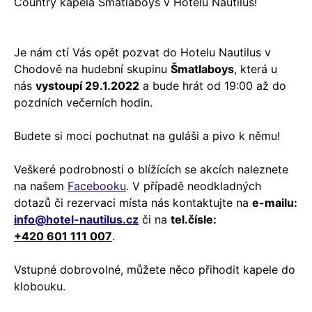
Country kapela Šmatlaboys v Hotelu Nautilus!
Je nám ctí Vás opět pozvat do Hotelu Nautilus v
Chodově na hudební skupinu
Šmatlaboys
, která u
nás
vystoupí 29.1.2022
a bude hrát od 19:00 až do
pozdních večerních hodin.
Budete si moci pochutnat na guláši a pivo k němu!
Veškeré podrobnosti o blížících se akcích naleznete
na našem
Facebooku
. V případě neodkladných
dotazů či rezervaci místa nás kontaktujte na
e-mailu:
info@hotel-nautilus.cz
či na
tel.čísle:
+420 601 111 007
.
Vstupné dobrovolné, můžete něco přihodit kapele do
klobouku.