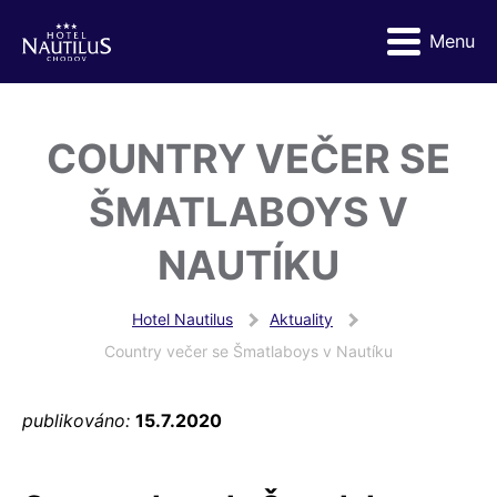
Menu
COUNTRY VEČER SE
ŠMATLABOYS V
NAUTÍKU
Hotel Nautilus
Aktuality
Country večer se Šmatlaboys v Nautíku
publikováno:
15.7.2020