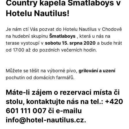
Country kapela Šmatlaboys v
Hotelu Nautilus!
Je nám ctí Vás pozvat do Hotelu Nautilus v Chodově
na hudební skupinu
Šmatlaboys
, která u nás na
terase vystoupí v
sobotu 15. srpna 2020
a bude hrát
od 17:00 až do pozdních večerních hodin.
Můžete se těšit na výborné pivo,
grilování a uzení
pochutin od domácích farmářů.
Máte-li zájem o rezervaci místa či
stolu, kontaktujte nás na tel.: +420
601 111 007 či e-mailu
info@hotel-nautilus.cz.