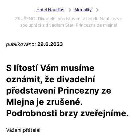
Hotel Nautilus
Aktuality
ZRUŠENO: Divadelní představení v hotelu Nautilus ve
spolupráci s divadlem Star: Princezna ze mlejna!
publikováno:
29.6.2023
S lítostí Vám musíme
oznámit, že divadelní
představení Princezny ze
Mlejna je zrušené.
Podrobnosti brzy zveřejníme.
Vážení přátelé!