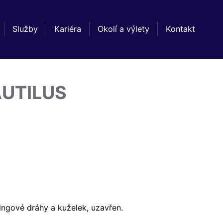
Služby
Kariéra
Okolí a výlety
Kontakt
UTILUS
ingové dráhy a kuželek, uzavřen.