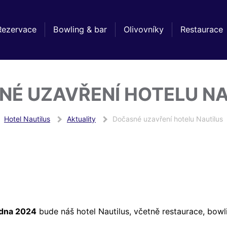
Rezervace
Bowling & bar
Olivovníky
Restaurace
NÉ UZAVŘENÍ HOTELU NA
Hotel Nautilus
Aktuality
Dočasné uzavření hotelu Nautilus
edna 2024
bude náš hotel Nautilus, včetně restaurace, bowl