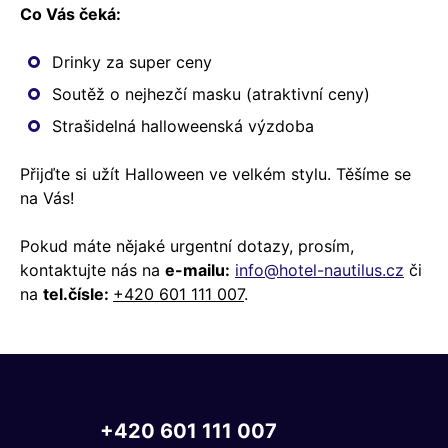
Co Vás čeká:
Drinky za super ceny
Soutěž o nejhezčí masku (atraktivní ceny)
Strašidelná halloweenská výzdoba
Přijďte si užít Halloween ve velkém stylu. Těšíme se
na Vás!
Pokud máte nějaké urgentní dotazy, prosím,
kontaktujte nás na
e-mailu:
info@hotel-nautilus.cz
či
na
tel.čísle:
+420 601 111 007
.
+420
601
111
007