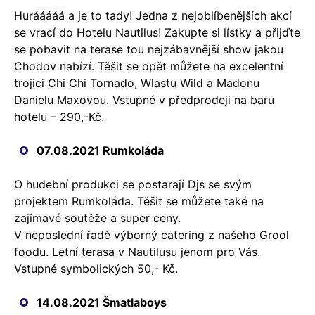
Hurááááá a je to tady! Jedna z nejoblíbenějších akcí
se vrací do Hotelu Nautilus! Zakupte si lístky a přijďte
se pobavit na terase tou nejzábavnější show jakou
Chodov nabízí. Těšit se opět můžete na excelentní
trojici Chi Chi Tornado, Wlastu Wild a Madonu
Danielu Maxovou. Vstupné v předprodeji na baru
hotelu – 290,-Kč.
07.08.2021 Rumkoláda
O hudební produkci se postarají Djs se svým
projektem Rumkoláda. Těšit se můžete také na
zajímavé soutěže a super ceny.
V neposlední řadě výborný catering z našeho Grool
foodu. Letní terasa v Nautilusu jenom pro Vás.
Vstupné symbolických 50,- Kč.
14.08.2021 Šmatlaboys