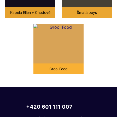
Kapela Ellen v Chodově
Šmatlaboys
Grool Food
+420
601
111
007