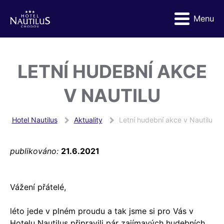
Menu
LETNÍ HUDEBNÍ AKCE
V NAUTILU
Hotel Nautilus
Aktuality
Letní hudební akce v Nautilu
publikováno:
21.6.2021
Vážení přátelé,
léto jede v plném proudu a tak jsme si pro Vás v
Hotelu Nautilus připravili pár zajímavých hudebních