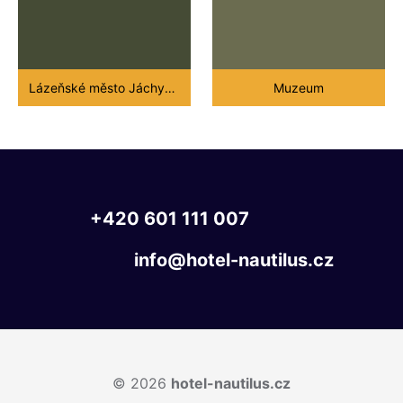
Lázeňské město Jáchymov
Muzeum
+420
601
111
007
info@hotel-nautilus.cz
© 2026
hotel-nautilus.cz