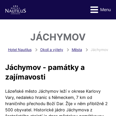
Menu
JÁCHYMOV
Hotel Nautilus
Okolí a výlety
Města
Jáchymov
Jáchymov - památky a
zajímavosti
Lázeňské město Jáchymov leží v okrese Karlovy
Vary, nedaleko hranic s Německem, 7 km od
hraničního přechodu Boží Dar. Žije v něm přibližně 2
500 obyvatel. Historické jádro Jáchymova z
šestnáctého století je dnes městskou památkovou