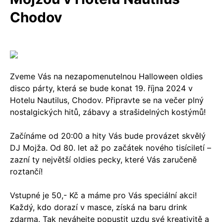
Chodov
Zveme Vás na nezapomenutelnou Halloween oldies
disco párty, která se bude konat 19. října 2024 v
Hotelu Nautilus, Chodov. Připravte se na večer plný
nostalgických hitů, zábavy a strašidelných kostýmů!
Začínáme od 20:00 a hity Vás bude provázet skvělý
DJ Mojža. Od 80. let až po začátek nového tisíciletí –
zazní ty největší oldies pecky, které Vás zaručeně
roztančí!
Vstupné je 50,- Kč a máme pro Vás speciální akci!
Každý, kdo dorazí v masce, získá na baru drink
zdarma. Tak neváhejte popustit uzdu své kreativitě a