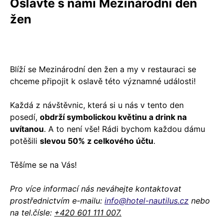
Oslavte s námi Mezinárodní den
žen
Blíží se Mezinárodní den žen a my v restauraci se
chceme připojit k oslavě této významné události!
Každá z návštěvnic, která si u nás v tento den
posedí,
obdrží symbolickou květinu a drink na
uvítanou
. A to není vše! Rádi bychom každou dámu
potěšili
slevou 50% z celkového účtu
.
Těšíme se na Vás!
Pro více informací nás neváhejte kontaktovat
prostřednictvím e-mailu:
info@hotel-nautilus.cz
nebo
na tel.čísle:
+420 601 111 007.