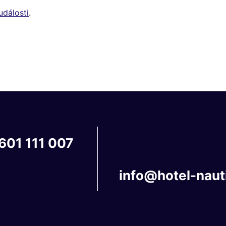
události
.
601
111
007
info@hotel-naut