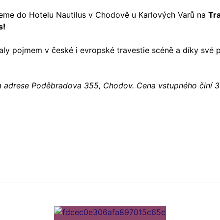
eme do Hotelu Nautilus v Chodově u Karlových Varů na
Tr
s!
y pojmem v české i evropské travestie scéně a díky své pop
a adrese Poděbradova 355, Chodov. Cena vstupného činí 3