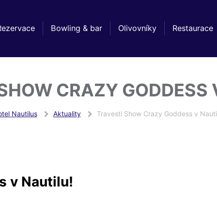
Rezervace
Bowling & bar
Olivovníky
Restaurace
 SHOW CRAZY GODDESS V
tel Nautilus
Aktuality
Travesti Show Crazy Goddess v Nauti
 v Nautilu!