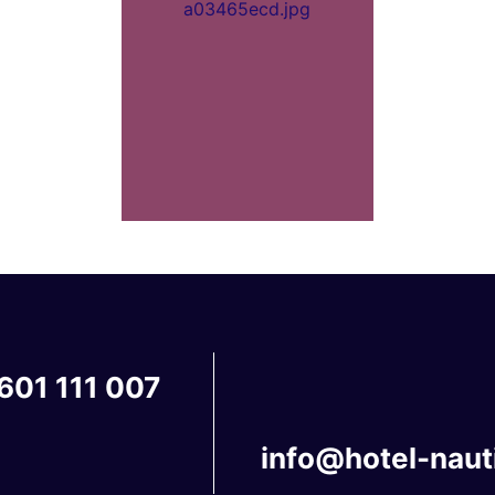
601
111
007
info@hotel-naut