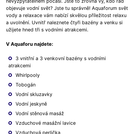
nevyzpytatelném počasí. Jste to zrovna vy, kdo rád
objevuje vodní svět? Jste tu správně! Aquaforum svět
vody a relaxace vám nabízí skvělou příležitost relaxu
a uvolnění. Uvnitř naleznete čtyři bazény a venku si
užijete hned tři s vodními atrakcemi.
V Aquaforu najdete:
3 vnitřní a 3 venkovní bazény s vodními
atrakcemi
Whirlpooly
Tobogán
Vodní skluzavky
Vodní jeskyně
Vodní stěnová masáž
Vzduchové masážní lavice
Vzduchová perlička