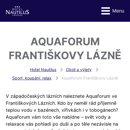
Menu
AQUAFORUM
FRANTIŠKOVY LÁZNĚ
Hotel Nautilus
Okolí a výlety
Sport, koupání, relax
Aquaforum Františkovy Lázně
V západočeských lázních naleznete Aquaforum ve
Františkových Lázních. Kdo by neměl rád příjemně
teplou vodu v bazénech, vířivkách i v tobogánech?
Aquaforum vám toto vše nabídne – svět vody a
relaxace vás pohladí po duši a po těle nezávisle na