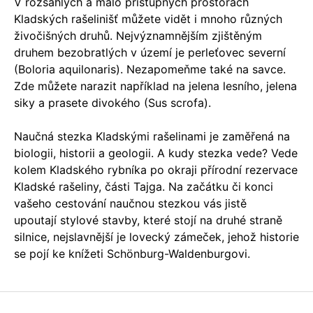
V rozsáhlých a málo přístupných prostorách
Kladských rašelinišť můžete vidět i mnoho různých
živočišných druhů. Nejvýznamnějším zjištěným
druhem bezobratlých v území je perleťovec severní
(Boloria aquilonaris). Nezapomeňme také na savce.
Zde můžete narazit například na jelena lesního, jelena
siky a prasete divokého (Sus scrofa).
Naučná stezka Kladskými rašelinami je zaměřená na
biologii, historii a geologii. A kudy stezka vede? Vede
kolem Kladského rybníka po okraji přírodní rezervace
Kladské rašeliny, části Tajga. Na začátku či konci
vašeho cestování naučnou stezkou vás jistě
upoutají stylové stavby, které stojí na druhé straně
silnice, nejslavnější je lovecký zámeček, jehož historie
se pojí ke knížeti Schönburg-Waldenburgovi.