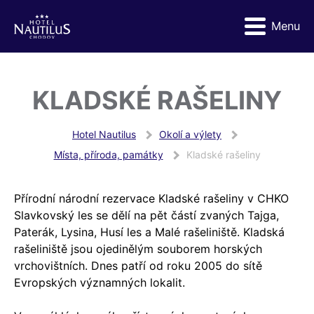
Menu
KLADSKÉ RAŠELINY
Hotel Nautilus
Okolí a výlety
Místa, příroda, památky
Kladské rašeliny
Přírodní národní rezervace Kladské rašeliny v CHKO
Slavkovský les se dělí na pět částí zvaných Tajga,
Paterák, Lysina, Husí les a Malé rašeliniště. Kladská
rašeliniště jsou ojedinělým souborem horských
vrchovištních. Dnes patří od roku 2005 do sítě
Evropských významných lokalit.