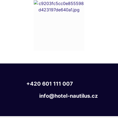
+420
601
111
007
info@hotel-nautilus.cz