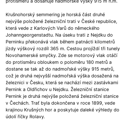
protisměru a dosahuje nadmořské výšky 915 m n.m.
Krušnohorský semmering je horská část druhé
nejvýše položené železniční trati v České republice,
která vede z Karlových Varů do německého
Johanngeorgenstadtu. Na úseku trati z Nejdku do
Perninku překonává vlak během patnácti kilometrů
jízdy výškový rozdíl 365 m. Cestou projíždí tři tunely
Novohamerské smyčky. Zde se motorový vlak otáčí
do protisměru obloukem o poloměru 180 metrů a
dostane se tak až do nadmořské výšky 915 metrů,
což je druhá nejvyšší nadmořská výška dosažená na
železnici v Česku, která se nachází mezi zastávkami
Pernink a Oldřichov u Nejdku. Železniční stanice
Pernink je druhá nejvýše položená železniční stanice
v Čechách. Trať byla dokončena v roce 1899, vede
krajinou Krušných hor a poskytuje daleké výhledy do
údolí říčky Rolavy.