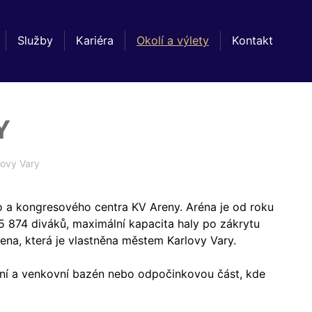
Služby
Kariéra
Okolí a výlety
Kontakt
Y
lovy Vary
ho a kongresového centra KV Areny. Aréna je od roku
 874 diváků, maximální kapacita haly po zákrytu
ena, která je vlastněna městem Karlovy Vary.
itřní a venkovní bazén nebo odpočinkovou část, kde