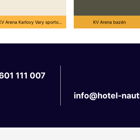
KV Arena Karlovy Vary sportovní
KV Arena bazén
601
111
007
info@hotel-naut