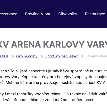
Rezervace
Bowling & bar
Olivovníky
Restaurace
KV ARENA KARLOVY VAR
utilus
Okolí a výlety
Sport, koupání, relax
KV Arena Kar
ech? To si jistě nenechte ujít návštěvu sportovně kulturní
lovy Vary. Kapacita arény pro hokejové zápasy dosahuje 5
áků. Multifunkční arénu provozuje městská společnost KV Ar
dy i mezi fanoušky vodního relaxu. Co takhle navštívit vn
ud vás přepadne hlad, je zde i možnost občerstvení.