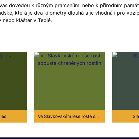
 Vás dovedou k různým pramenům, nebo k přírodním památk
adské, která je dva kilometry dlouhá a je vhodná i pro voz
ov nebo klášter v Teplé.
les
Ve Slavkovském lese roste spousta chráněných rostlin
Sl