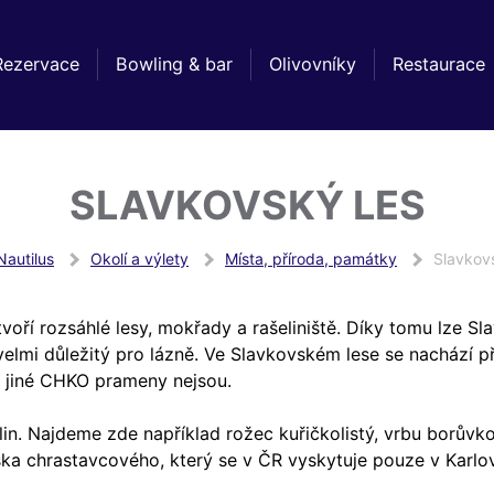
Rezervace
Bowling & bar
Olivovníky
Restaurace
SLAVKOVSKÝ LES
Nautilus
Okolí a výlety
Místa, příroda, památky
Slavkov
tvoří rozsáhlé lesy, mokřady a rašeliniště. Díky tomu lze S
velmi důležitý pro lázně. Ve Slavkovském lese se nachází p
é jiné CHKO prameny nejsou.
in. Najdeme zde například rožec kuřičkolistý, vrbu borůvk
ka chrastavcového, který se v ČR vyskytuje pouze v Karlo