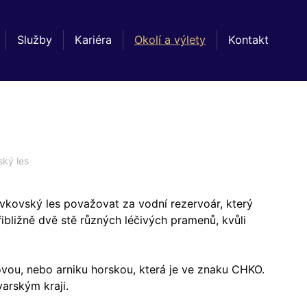
Služby
Kariéra
Okolí a výlety
Kontakt
ský les
lavkovský les považovat za vodní rezervoár, který
řibližně dvě stě různých léčivých pramenů, kvůli
ovou, nebo arniku horskou, která je ve znaku CHKO.
varským kraji.